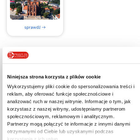
sprawdź
Szkoła Policealna
Niniejsza strona korzysta z plików cookie
GoWork.pl posiada
Wykorzystujemy pliki cookie do spersonalizowania treści i
uprawnienia Szkół
reklam, aby oferować funkcje społecznościowe i
Publicznych
analizować ruch w naszej witrynie. Informacje o tym, jak
korzystasz z naszej witryny, udostępniamy partnerom
społecznościowym, reklamowym i analitycznym.
0zł
czesnego
0zł
wpisowego
Partnerzy mogą połączyć te informacje z innymi danymi
0zł
za
0zł
za egzamin
otrzymanymi od Ciebie lub uzyskanymi podczas
korzystania z ich usług.