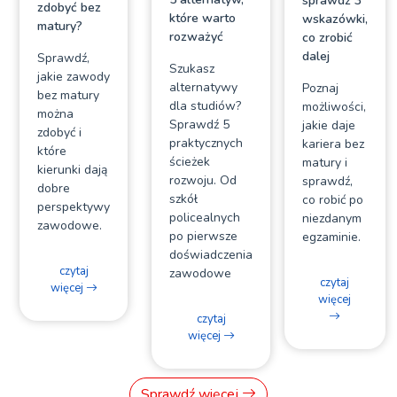
sprawdź 3
zdobyć bez
które warto
wskazówki,
matury?
rozważyć
co zrobić
dalej
Sprawdź,
Szukasz
jakie zawody
alternatywy
Poznaj
bez matury
dla studiów?
możliwości,
można
Sprawdź 5
jakie daje
zdobyć i
praktycznych
kariera bez
które
ścieżek
matury i
kierunki dają
rozwoju. Od
sprawdź,
dobre
szkół
co robić po
perspektywy
policealnych
niezdanym
zawodowe.
po pierwsze
egzaminie.
doświadczenia
czytaj
zawodowe
czytaj
więcej
więcej
czytaj
więcej
Sprawdź więcej