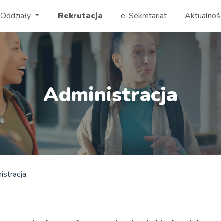
Oddziały
Rekrutacja
e-Sekretariat
Aktualnoś
Administracja
istracja