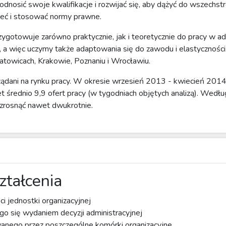
podnosić swoje kwalifikacje i rozwijać się, aby dążyć do wszechs
ieć i stosować normy prawne.
gotowuje zarówno praktycznie, jak i teoretycznie do pracy w adm
, a więc uczymy także adaptowania się do zawodu i elastyczności
atowicach, Krakowie, Poznaniu i Wrocławiu.
pożądani na rynku pracy. W okresie wrzesień 2013 - kwiecień 2014
t średnio 9,9 ofert pracy (w tygodniach objętych analizą). Wed
wzrosnąć nawet dwukrotnie.
ztałcenia
ci jednostki organizacyjnej
 się wydaniem decyzji administracyjnej
anego przez poszczególne komórki organizacyjne