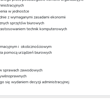
nistracyjnych
ienia w jednostce
odnie z wymaganymi zasadami ekonomii
cznych sprzętów biurowych
z zastosowaniem technik komputerowych
ormacyjnym i okolicznościowym
i za pomocą urządzeń biurowych
 w sprawach zawodowych
ywilnoprawnych
 się wydaniem decyzji administracyjnej