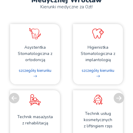
Medycznej Wrocław
Kierunki medyczne za 0zł!
Asystentka
Higienistka
Stomatologiczna z
Stomatologiczna z
ortodoncją
implantologią
szczegóły kierunku
szczegóły kierunku
Previous
Ne
Technik usług
Technik masażysta
kosmetycznych
z rehabilitacją
z liftingiem rzęs