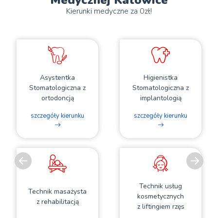
Medycznej Katowice
Kierunki medyczne za 0zł!
Asystentka
Higienistka
Stomatologiczna z
Stomatologiczna z
ortodoncją
implantologią
szczegóły kierunku
szczegóły kierunku
Previous
Ne
Technik usług
Technik masażysta
kosmetycznych
z rehabilitacją
z liftingiem rzęs