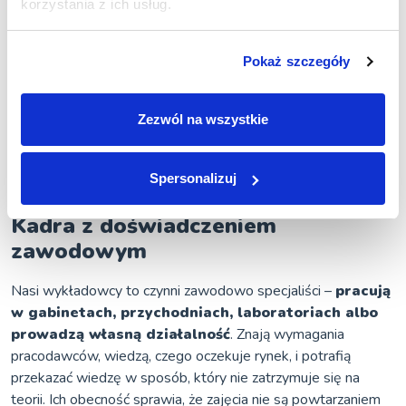
korzystania z ich usług.
wykładowcy
Zajęcia odbywają się w niewielkich grupach, co pozwala
Pokaż szczegóły
prowadzącym realnie uczestniczyć w procesie nauczania —
nie tylko przekazywać materiał, ale też odpowiadać na
pytania, korygować błędy i wspierać w ćwiczeniach
Zezwól na wszystkie
praktycznych.
Taka organizacja nauki sprzyja
skupieniu i umożliwia skuteczniejszą pracę.
Spersonalizuj
Kadra z doświadczeniem
zawodowym
Nasi wykładowcy to czynni zawodowo specjaliści –
pracują
w gabinetach, przychodniach, laboratoriach albo
prowadzą własną działalność
. Znają wymagania
pracodawców, wiedzą, czego oczekuje rynek, i potrafią
przekazać wiedzę w sposób, który nie zatrzymuje się na
teorii. Ich obecność sprawia, że zajęcia nie są powtarzaniem