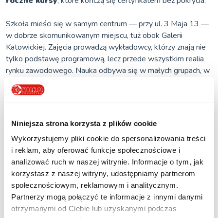
roczne kursy
, które kończą się certyfikatem bez pokrycia.
Szkoła mieści się w samym centrum — przy ul. 3 Maja 13 —
w dobrze skomunikowanym miejscu, tuż obok Galerii
Katowickiej. Zajęcia prowadzą wykładowcy, którzy znają nie
tylko podstawę programową, lecz przede wszystkim realia
rynku zawodowego. Nauka odbywa się w małych grupach, w
trybie dostosowanym do życia dorosłych osób: można
wybrać zajęcia dzienne, wieczorowe, weekendowe lub
zaoczne. Nie jest wymagana matura — wystarczy
świadectwo ukończenia szkoły średniej.
Niniejsza strona korzysta z plików cookie
Wykorzystujemy pliki cookie do spersonalizowania treści
Każdy kierunek kończy się egzaminem zawodowym.
i reklam, aby oferować funkcje społecznościowe i
Absolwenci otrzymują dyplom z tytułem zawodowym i
analizować ruch w naszej witrynie. Informacje o tym, jak
certyfikat MEN,
który pozwala na podjęcie pracy również
korzystasz z naszej witryny, udostępniamy partnerom
za granicą.
społecznościowym, reklamowym i analitycznym.
Partnerzy mogą połączyć te informacje z innymi danymi
Kameralne grupy i pełna uwaga
otrzymanymi od Ciebie lub uzyskanymi podczas