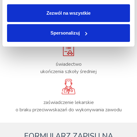
Zezwól na wszystkie
1 zdjęcie
legitymacyjne
Spersonalizuj
świadectwo
ukończenia szkoły średniej
zaświadczenie lekarskie
o braku przeciwwskazań do wykonywania zawodu
FORMULARZ ZAPISU NA