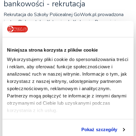
bankowości - rekrutacja
Rekrutacja do Szkoły Policealnej GoWork.pl prowadzona
jest w Białymstoku, Katowicach, Krakowie, Poznaniu i
Wrocławiu. Do wzięcia udziału w naborze niezbędne będą
następujące dokumenty:
oryginał lub duplikat świadectwa ukończenia szkoły
Niniejsza strona korzysta z plików cookie
średniej czy technikum (w przypadku, gdy dysponujemy
Wykorzystujemy pliki cookie do spersonalizowania treści
jedynie kopią, musi być ona poświadczona notarialnie),
i reklam, aby oferować funkcje społecznościowe i
1 zdjęcie legitymacyjne (zdjęcie w formacie jpg wysłane
analizować ruch w naszej witrynie. Informacje o tym, jak
e-mailem na adres szkoły - wymiary 20mm x
korzystasz z naszej witryny, udostępniamy partnerom
27mm, 300dpi),
społecznościowym, reklamowym i analitycznym.
Partnerzy mogą połączyć te informacje z innymi danymi
zaświadczenie od lekarza potwierdzające brak
otrzymanymi od Ciebie lub uzyskanymi podczas
przeciwwskazań do podjęcia nauki na wybranym
korzystania z ich usług.
kierunku (szkoła zapewnia bezpłatne skierowanie),
podanie (złożone internetowo przez formularz
zgłoszeniowy).
Pokaż szczegóły