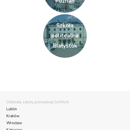
Poznań
Szkoła
policealna
Białystok
Oddziały szkoły policealnej GoWork:
Lublin
Kraków
Wrocław
Katowice