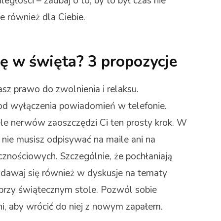
egłości – zadbaj o to, by to był czas nie
le również dla Ciebie.
ię w święta? 3 propozycje
asz prawo do zwolnienia i relaksu.
 od wyłączenia powiadomień w telefonie.
le nerwów zaoszczędzi Ci ten prosty krok. W
nie musisz odpisywać na maile ani na
znościowych. Szczególnie, że pochłaniają
 wdawaj się również w dyskusje na tematy
przy świątecznym stole. Pozwól sobie
ni, aby wrócić do niej z nowym zapałem.