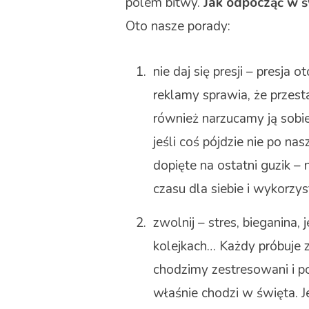
polem bitwy.
Jak odpocząć w 
Oto nasze porady:
nie daj się presji – presja 
reklamy sprawia, że przes
również narzucamy ją sobi
jeśli coś pójdzie nie po na
dopięte na ostatni guzik – 
czasu dla siebie i wykorzy
zwolnij – stres, bieganina,
kolejkach… Każdy próbuje 
chodzimy zestresowani i p
właśnie chodzi w święta. Je