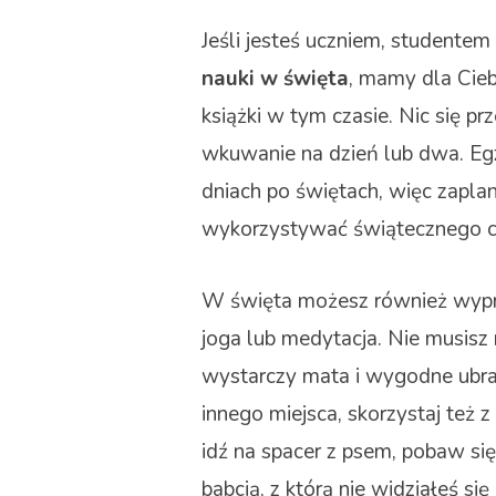
Jeśli jesteś uczniem, studentem
nauki w święta
, mamy dla Cieb
książki w tym czasie. Nic się pr
wkuwanie na dzień lub dwa. E
dniach po świętach, więc zaplan
wykorzystywać świątecznego cz
W święta możesz również wypró
joga lub medytacja. Nie musisz
wystarczy mata i wygodne ubran
innego miejsca, skorzystaj też z
idź na spacer z psem, pobaw si
babcią, z którą nie widziałeś s