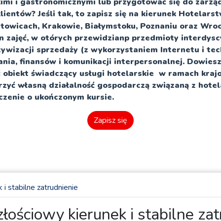
imi i gastronomicznymi lub przygotować się do zarz
lientów? Jeśli tak, to zapisz się na kierunek Hotelars
towicach, Krakowie, Białymstoku, Poznaniu oraz Wroc
 zajęć, w otórych przewidzianp przedmioty interdysc
ywizacji sprzedaży (z wykorzystaniem Internetu i te
nia, finansów i komunikacji interpersonalnej. Dowiesz
 obiekt świadczący usługi hotelarskie w ramach kraj
rzyć własną działalność gospodarczą związaną z hote
czenie o ukończonym kursie.
Zapisz się
i stabilne zatrudnienie
łościowy kierunek i stabilne zat