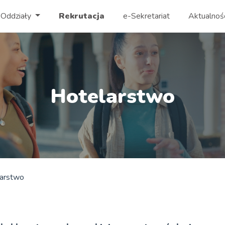
Oddziały
Rekrutacja
e-Sekretariat
Aktualnoś
Hotelarstwo
arstwo