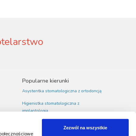
telarstwo
Popularne kierunki
Asystentka stomatologiczna z ortodoncją
Higienistka stomatologiczna z
implantologią
Masaż z rehabilitacją
Zezwól na wszystkie
społecznościowe
Technik usług kosmetycznych