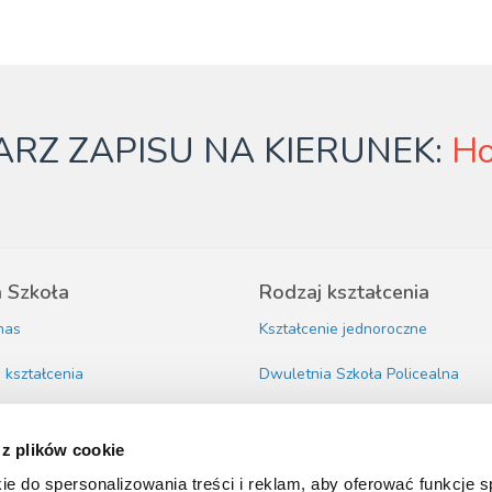
RZ ZAPISU NA KIERUNEK:
Ho
 Szkoła
Rodzaj kształcenia
nas
Kształcenie jednoroczne
i kształcenia
Dwuletnia Szkoła Policealna
ddziały
Medyczna Szkoła Policealna
 z plików cookie
a Cookies
Kwalifikacyjne Kursy Zawodowe
ie do spersonalizowania treści i reklam, aby oferować funkcje 