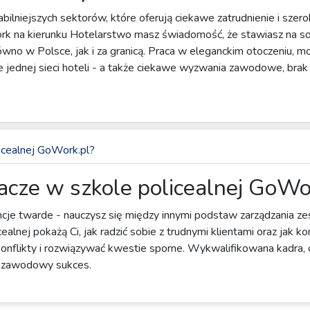
abilniejszych sektorów, które oferują ciekawe zatrudnienie i szer
rk na kierunku Hotelarstwo masz świadomość, że stawiasz na so
równo w Polsce, jak i za granicą. Praca w eleganckim otoczeniu, 
e jednej sieci hoteli - a także ciekawe wyzwania zawodowe, brak 
icealnej GoWork.pl?
acze w szkole policealnej GoWo
je twarde - nauczysz się między innymi podstaw zarządzania ze
ealnej pokażą Ci, jak radzić sobie z trudnymi klientami oraz jak
konflikty i rozwiązywać kwestie sporne. Wykwalifikowana kadra,
na zawodowy sukces.