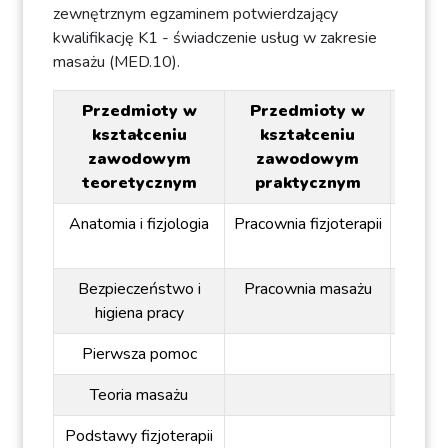
zewnętrznym egzaminem potwierdzający
kwalifikację K1 - świadczenie usług w zakresie
masażu (MED.10).
Przedmioty w
Przedmioty w
Pr
kształceniu
kształceniu
ogóln
zawodowym
zawodowym
teoretycznym
praktycznym
Anatomia i fizjologia
Pracownia fizjoterapii
P
przed
Bezpieczeństwo i
Pracownia masażu
higiena pracy
Pierwsza pomoc
Teoria masażu
Podstawy fizjoterapii