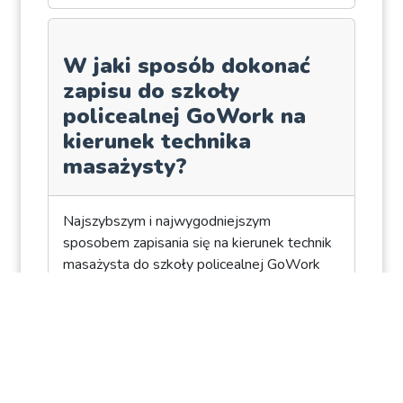
W jaki sposób dokonać
zapisu do szkoły
policealnej GoWork na
kierunek technika
masażysty?
Najszybszym i najwygodniejszym
sposobem zapisania się na kierunek technik
masażysta do szkoły policealnej GoWork
jest wypełnienie formularza
zgłoszeniowego online - dostępnego w
formie elektronicznej na stronie
internetowej wybranej placówki.