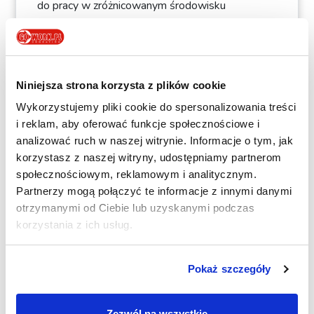
do pracy w zróżnicowanym środowisku
medycznym. Co istotne, w Polsce,
wynagrodzenie opiekunów medycznych może
sięgać
nawet 8 tys. zł brutto miesięcznie
,
w zależności od miejsca pracy i doświadczenia. Z
Niniejsza strona korzysta z plików cookie
kolei zagranicą, np w Niemczech, ich zarobki mogą
przekraczać
nawet 10 tys. zł miesięcznie.
Wykorzystujemy pliki cookie do spersonalizowania treści
i reklam, aby oferować funkcje społecznościowe i
Aby jednak móc pracować w miejscach, w
analizować ruch w naszej witrynie. Informacje o tym, jak
którym codziennie ma się kontakt z osobami
korzystasz z naszej witryny, udostępniamy partnerom
chorymi, należy odznaczać się wysoką empatią
społecznościowym, reklamowym i analitycznym.
oraz wrażliwością na potrzeby innych. Ważne są
Partnerzy mogą połączyć te informacje z innymi danymi
również umiejętności komunikacyjne i cierpliwość,
otrzymanymi od Ciebie lub uzyskanymi podczas
ponieważ praca z osobami w różnym stanie
korzystania z ich usług.
zdrowia wymaga delikatności. Jednocześnie,
kandydat musi cechować się siłą psychiczną, aby
radzić sobie z trudnymi sytuacjami, oraz siłą
Pokaż szczegóły
fizyczną, ponieważ opiekun często pomaga w
podnoszeniu i przenoszeniu pacjentów oraz
Zezwól na wszystkie