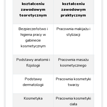
kształceniu
kształceniu
ogóln
zawodowym
zawodowym
teoretycznym
praktycznym
Bezpieczeństwo i
Pracownia makijażu i
P
higiena pracy w
stylizacji
przed
gabinecie
kosmetycznym
Podstawy anatomii i
Pracownia masażu
fizjologii
kosmetycznego
Podstawy
Pracownia kosmetyki
dermatologii
twarzy
Kosmetyka
Pracownia kosmetyki
ciała