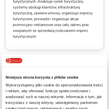
turystycznych. Analizuje rynek turystyczny,
systemy obsługi klientów, infrastrukturę
turystyczną, zawiera umowy, organizuje imprezy
turystyczne, prowadzi i organizuje akcje
promocyjno-reklamowe oraz cały zakres prac
związanych ze sprzedażą rozliczaniem imprez
turystycznych.
Szkoła policealna dla techników
obsługi turystycznej - rekrutacja
Niniejsza strona korzysta z plików cookie
Rekrutacja do Szkoły Policealnej GoWork.pl prowadzona
jest w Białymstoku, Katowicach, Krakowie, Poznaniu i
Wykorzystujemy pliki cookie do spersonalizowania treści
Wrocławiu. Do wzięcia udziału w naborze niezbędne będą
i reklam, aby oferować funkcje społecznościowe i
następujące dokumenty:
analizować ruch w naszej witrynie. Informacje o tym, jak
korzystasz z naszej witryny, udostępniamy partnerom
oryginał lub duplikat świadectwa ukończenia szkoły
społecznościowym, reklamowym i analitycznym.