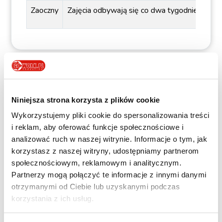
Zaoczny
Zajęcia odbywają się co dwa tygodnie w sobot
Technik usług kosmetycznych Wrocław -
czy warto wybrać naukę w szkole
policealnej?
Niniejsza strona korzysta z plików cookie
Technik usług kosmetycznych
Wykorzystujemy pliki cookie do spersonalizowania treści
Wrocław - czy warto wybrać
i reklam, aby oferować funkcje społecznościowe i
naukę w szkole policealnej?
analizować ruch w naszej witrynie. Informacje o tym, jak
korzystasz z naszej witryny, udostępniamy partnerom
Kierunek technik usług kosmetycznych jest w
społecznościowym, reklamowym i analitycznym.
pełni bezpłatny. Oznacza to, że słuchaczy nie
Partnerzy mogą połączyć te informacje z innymi danymi
obowiązują opłaty za wpisowe, czesne, egzaminy
otrzymanymi od Ciebie lub uzyskanymi podczas
w sesji, indeks czy legitymację.
Darmowa
korzystania z ich usług.
szkoła kosmetyczna we Wrocławiu
nie
wymaga również od swoich kandydatów, aby