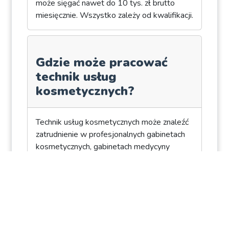
może sięgać nawet do 10 tys. zł brutto
miesięcznie. Wszystko zależy od kwalifikacji.
Gdzie może pracować
technik usług
kosmetycznych?
Technik usług kosmetycznych może znaleźć
zatrudnienie w profesjonalnych gabinetach
kosmetycznych, gabinetach medycyny
estetycznej, SPA oraz studiach wizażu. Ma
jednak również możliwość otworzyć własną
działalność gospodarczą, a z czasem zostać
wykładowcą lub szkoleniowcem.