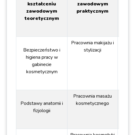
kształceniu
zawodowym
ogóln
zawodowym
praktycznym
teoretycznym
Pracownia makijażu i
Bezpieczeństwo i
stylizacji
P
higiena pracy w
przed
gabinecie
kosmetycznym
Pracownia masażu
Podstawy anatomii i
kosmetycznego
fizjologii