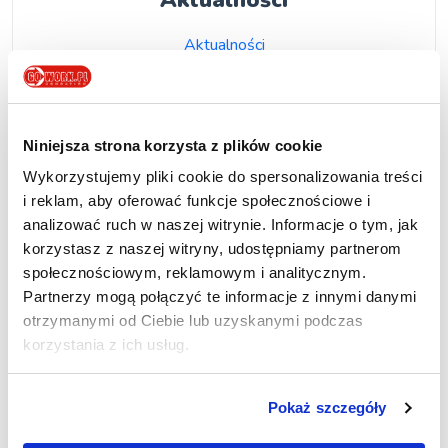
Aktualności
Aktualności
Kwiecień 25, 2025
Zawieszenie zajęć
Wrzesień 17, 2024
Niniejsza strona korzysta z plików cookie
Wykorzystujemy pliki cookie do spersonalizowania treści
Promocja do 22 lipca!
i reklam, aby oferować funkcje społecznościowe i
Lipiec 04, 2024
analizować ruch w naszej witrynie. Informacje o tym, jak
korzystasz z naszej witryny, udostępniamy partnerom
Promocja do 22 lipca!
społecznościowym, reklamowym i analitycznym.
Lipiec 04, 2024
Partnerzy mogą połączyć te informacje z innymi danymi
otrzymanymi od Ciebie lub uzyskanymi podczas
Zobacz więcej
→
korzystania z ich usług.
Pokaż szczegóły
Facebook