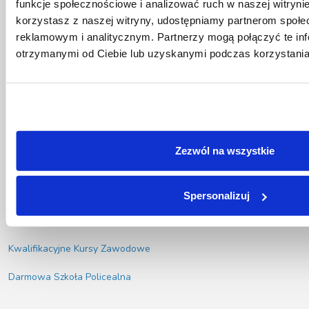
funkcje społecznościowe i analizować ruch w naszej witrynie
Poznaj nas
korzystasz z naszej witryny, udostępniamy partnerom społ
Kierunki kształcenia
reklamowym i analitycznym. Partnerzy mogą połączyć te in
otrzymanymi od Ciebie lub uzyskanymi podczas korzystania 
Nasze oddziały
Polityka Cookies
Rodzaj kształcenia
Zezwól na wszystkie
Kształcenie jednoroczne
Dwuletnia Szkoła Policealna
Spersonalizuj
Medyczna Szkoła Policealna
Kwalifikacyjne Kursy Zawodowe
Darmowa Szkoła Policealna