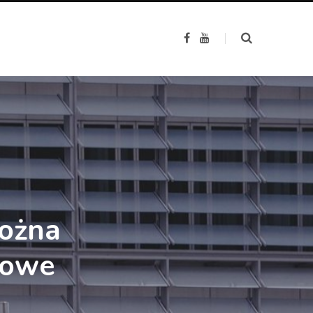
F
Y
a
o
c
u
e
T
b
u
o
b
o
e
k
można
dowe