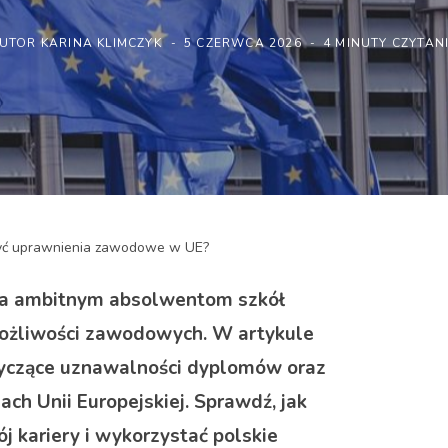
UTOR
KARINA KLIMCZYK
5 CZERWCA 2026
4 MINUTY CZYTAN
obyć uprawnienia zawodowe w UE?
ra ambitnym absolwentom szkół
ożliwości zawodowych. W artykule
yczące uznawalności dyplomów oraz
ch Unii Europejskiej. Sprawdź, jak
 kariery i wykorzystać polskie