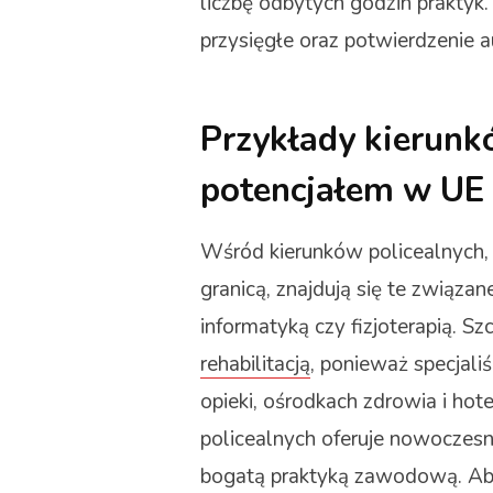
liczbę odbytych godzin praktyk.
przysięgłe oraz potwierdzenie
Przykłady kierun
potencjałem w UE
Wśród kierunków policealnych, 
granicą, znajdują się te związa
informatyką czy fizjoterapią. 
rehabilitacją
, ponieważ specjali
opieki, ośrodkach zdrowia i hot
policealnych oferuje nowoczesne
bogatą praktyką zawodową. Abs