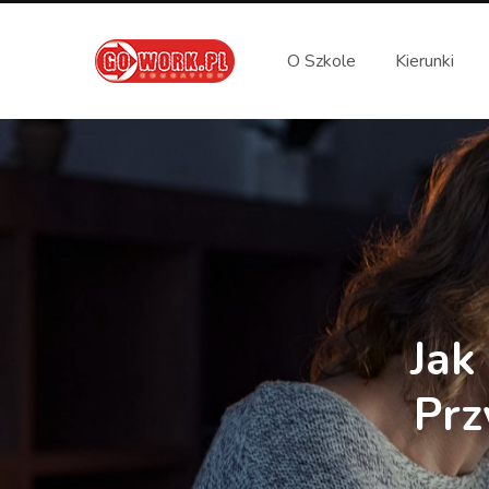
O Szkole
Kierunki
Jak
Prz