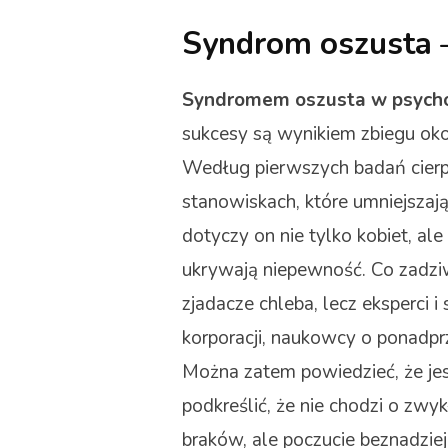
Syndrom oszusta – 
Syndromem oszusta w psycho
sukcesy są wynikiem zbiegu okol
Według pierwszych badań cierp
stanowiskach, które umniejszaj
dotyczy on nie tylko kobiet, al
ukrywają niepewność. Co zadziwi
zjadacze chleba, lecz eksperci i 
korporacji, naukowcy o ponadprze
Można zatem powiedzieć, że je
podkreślić, że nie chodzi o zw
braków, ale poczucie beznadziej