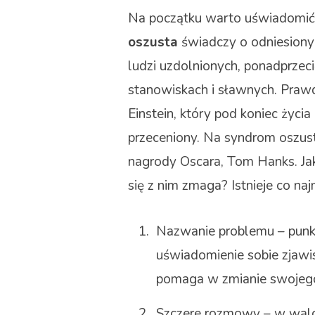
Na początku warto uświadomić 
oszusta
świadczy o odniesiony
ludzi uzdolnionych, ponadprzeci
stanowiskach i sławnych. Praw
Einstein, który pod koniec życi
przeceniony. Na syndrom oszust
nagrody Oscara, Tom Hanks. Jak
się z nim zmaga? Istnieje co naj
Nazwanie problemu – punkt
uświadomienie sobie zjawis
pomaga w zmianie swojego
Szczere rozmowy – w wal