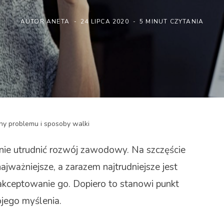
AUTOR
ANETA
24 LIPCA 2020
5 MINUT CZYTANIA
ny problemu i sposoby walki
ie utrudnić rozwój zawodowy. Na szczęście
ajważniejsze, a zarazem najtrudniejsze jest
aakceptowanie go. Dopiero to stanowi punkt
jego myślenia.