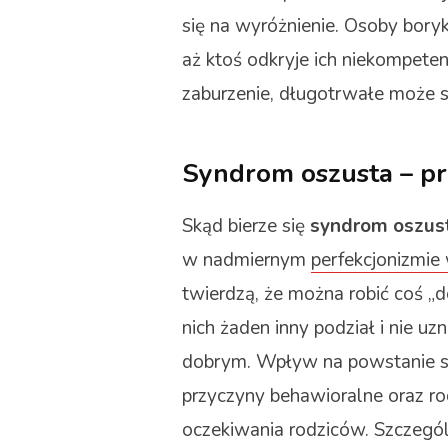
się na wyróżnienie. Osoby bory
aż ktoś odkryje ich niekompeten
zaburzenie, długotrwałe może st
Syndrom oszusta – p
Skąd bierze się
syndrom oszus
w nadmiernym
perfekcjonizmie
twierdzą, że można robić coś „do
nich żaden inny podział i nie u
dobrym. Wpływ na powstanie s
przyczyny behawioralne oraz ro
oczekiwania rodziców. Szczególn