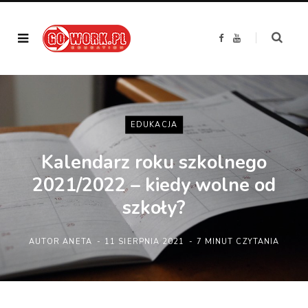
F
Y
a
o
c
u
e
T
b
u
o
b
o
e
k
EDUKACJA
Kalendarz roku szkolnego
2021/2022 – kiedy wolne od
szkoły?
AUTOR
ANETA
11 SIERPNIA 2021
7 MINUT CZYTANIA