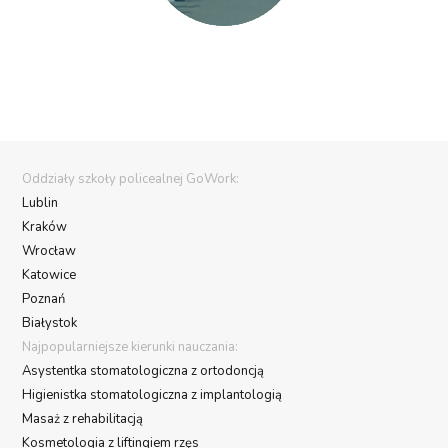
Oddziały szkoły policealnej GoWork:
Lublin
Kraków
Wrocław
Katowice
Poznań
Białystok
Najpopularniejsze kierunki nauczania:
Asystentka stomatologiczna z ortodoncją
Higienistka stomatologiczna z implantologią
Masaż z rehabilitacją
Kosmetologia z liftingiem rzęs