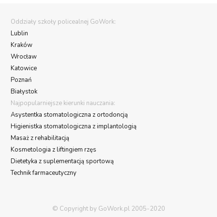
Oddziały szkoły policealnej GoWork:
Lublin
Kraków
Wrocław
Katowice
Poznań
Białystok
Najpopularniejsze kierunki nauczania:
Asystentka stomatologiczna z ortodoncją
Higienistka stomatologiczna z implantologią
Masaż z rehabilitacją
Kosmetologia z liftingiem rzęs
Dietetyka z suplementacją sportową
Technik farmaceutyczny
© Copyright by GoWork.pl 2005-2020