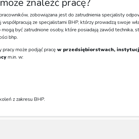
 może znaleźć pracę?
tu pracowników, zobowiązana jest do zatrudnienia specjalisty od
j współpracują ze specjalistami BHP, którzy prowadzą swoje wł
p mogą być zatrudnione osoby, które posiadają zawód technika, 
ści bhp.
ny pracy może podjąć pracę
w przedsiębiorstwach, instytuc
acy
m.in. w:
zkoleń z zakresu BHP.