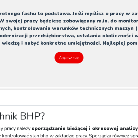
retnego fachu to podstawa. Jeśli myślisz o pracy w z
e. W swojej pracy będziesz zobowiązany m.in. do monit
ych, kontrolowania warunków technicznych maszyn (n
dernizacji przedsiębiorstwa, ustalania okoliczności w
 wiedzę i nabyć konkretne umiejętności. Najlepiej po
Zapisz się
chnik BHP?
ny pracy należy
sporządzanie bieżącej i okresowej analiz
e kontrolować stan bhp w zakładzie pracy. Sporządza również spr