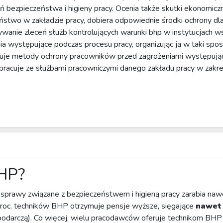
ń bezpieczeństwa i higieny pracy. Ocenia także skutki ekonomic
stwo w zakładzie pracy, dobiera odpowiednie środki ochrony dl
wanie zleceń służb kontrolujących warunki bhp w instytucjach w
ia występujące podczas procesu pracy, organizując ją w taki spo
tuje metody ochrony pracowników przed zagrożeniami występując
pracuje ze służbami pracowniczymi danego zakładu pracy w zakr
BHP?
 sprawy związane z bezpieczeństwem i higieną pracy zarabia nawe
proc. techników BHP otrzymuje pensje wyższe, sięgające
nawet 
podarczą). Co więcej, wielu pracodawców oferuje technikom BHP 