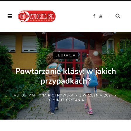
F
Y
a
o
c
u
e
T
b
u
o
b
o
e
k
EDUKACJA
Powtarzanie klasy: w jakich
przypadkach?
AUTOR
MARTYNA PIOTROWSKA
1 WRZEŚNIA 2024
10 MINUT CZYTANIA