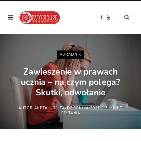
F
Y
a
o
c
u
e
T
b
u
o
b
o
e
k
PORADNIK
Zawieszenie w prawach
ucznia – na czym polega?
Skutki, odwołanie
AUTOR
ANETA
21 PAŹDZIERNIKA 2021
5 MINUT
CZYTANIA