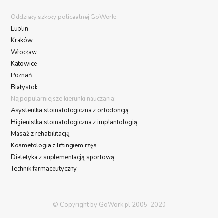
Oddziały szkoły policealnej GoWork:
Lublin
Kraków
Wrocław
Katowice
Poznań
Białystok
Najpopularniejsze kierunki nauczania:
Asystentka stomatologiczna z ortodoncją
Higienistka stomatologiczna z implantologią
Masaż z rehabilitacją
Kosmetologia z liftingiem rzęs
Dietetyka z suplementacją sportową
Technik farmaceutyczny
© Copyright by GoWork.pl 2005-2020